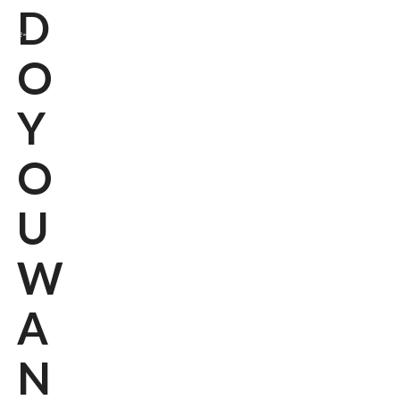
D
O
Y
O
U
W
A
N