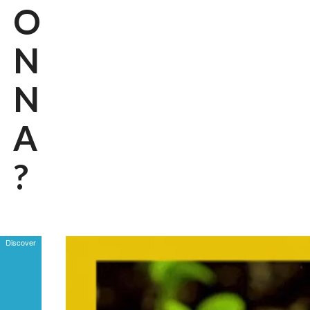
O
N
N
A
?
Discover