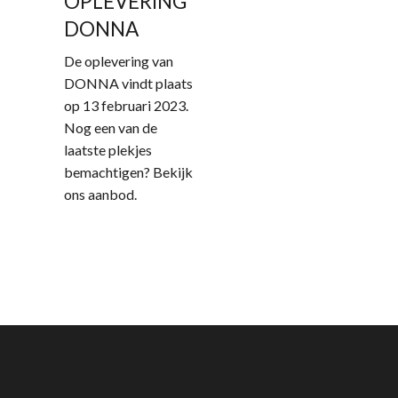
OPLEVERING
DONNA
De oplevering van
DONNA vindt plaats
op 13 februari 2023.
Kantoorruimte
Nog een van de
laatste plekjes
Horeca &
bemachtigen? Bekijk
ons aanbod.
Leisure
Werklofts
Kantoorruimte
Onze locatie
Back
Donna
History
FB
IG
LI
Stories
Members
Contact